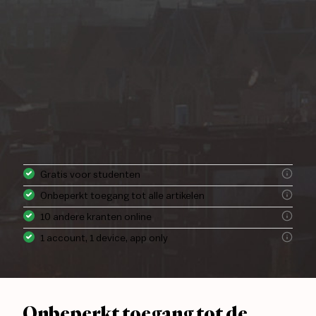
Gratis voor studenten
Onbeperkt toegang tot alle artikelen
10 andere kranten online
1 account, 1 device, app only
Onbeperkt toegang tot de