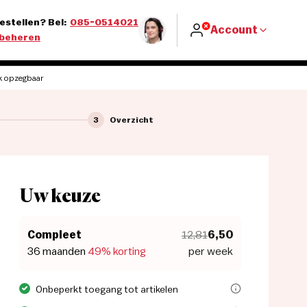
estellen? Bel:
085-0514021
Account
beheren
k opzegbaar
3
Overzicht
Uw keuze
Compleet
12,81
6,50
36 maanden
49% korting
per week
Met een abonnement op Het Parool leest u onbeperkt alle artikelen
Onbeperkt toegang tot artikelen