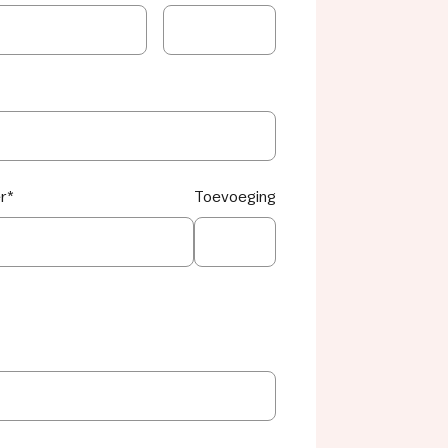
r
*
Toevoeging